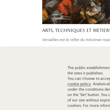
arts, techniques et métier
Versailles est le reflet du mécénat ro
The public establishment
the sites it publishes.
Retour à la page d’accueil
You can choose to accept 
cookie policy
. Analytica
under the conditions des
on the 'Set' button. You
of our site without expr
cookies. For more infor