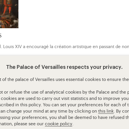
s
yal. Louis XIV a encouragé la création artistique en passant 
The Palace of Versailles respects your privacy.
 of the palace of Versailles uses essential cookies to ensure th
or refuse the use of analytical cookies by the Palace and the pa
l cookies are used to carry out visit statistics and to improve y
cribed in this policy. You can set your preferences for each of 
 can change your mind at any time by clicking on
this link
. By co
essing your preferences, you shall be deemed to have refused th
Access to the main site
Mentions légales
RGPD
mation, please see our
cookie policy
.