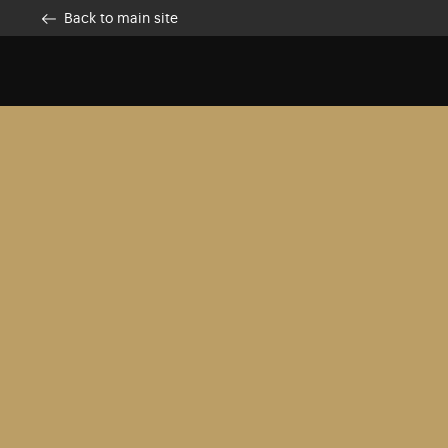
Skip to main content
Customise cookies
Back to main site
Accueil
Ressources