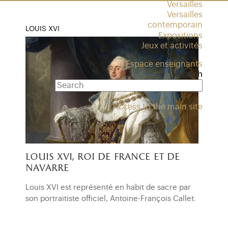
Versailles
Versailles
contemporain
LOUIS XVI
Expositions
Jeux et activités
Espace enseignants
Search
Access to the main site
louis xvi, roi de france et de
navarre
Louis XVI est représenté en habit de sacre par
son portraitiste officiel, Antoine-François Callet.