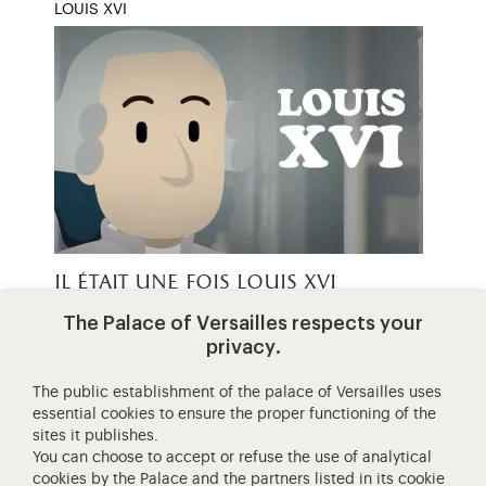
LOUIS XVI
il était une fois louis xvi
The Palace of Versailles respects your
Qui est Louis XVI ? Cette vidéo de quelques
privacy.
minutes vous permet de découvrir ce roi discret,
passionné de science et de…
The public establishment of the palace of Versailles uses
essential cookies to ensure the proper functioning of the
sites it publishes.
You can choose to accept or refuse the use of analytical
cookies by the Palace and the partners listed in its
cookie