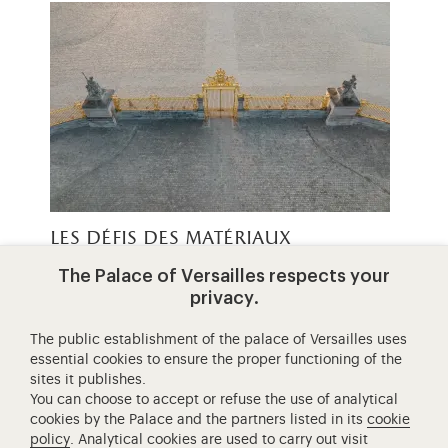
les défis des matériaux
The Palace of Versailles respects your
La construction du Château et l’aménagement
privacy.
des jardins de Versailles, avec l’emploi massif de
matériaux divers, se sont étalés…
The public establishment of the palace of Versailles uses
essential cookies to ensure the proper functioning of the
sites it publishes.
You can choose to accept or refuse the use of analytical
cookies by the Palace and the partners listed in its
cookie
policy
. Analytical cookies are used to carry out visit