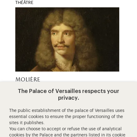
THÉÂTRE
molière
The Palace of Versailles respects your
Dramaturge, comédien, metteur en scène, chef
privacy.
de troupe, Molière est ce que l'on appelle un
artiste complet.
The public establishment of the palace of Versailles uses
essential cookies to ensure the proper functioning of the
sites it publishes.
You can choose to accept or refuse the use of analytical
cookies by the Palace and the partners listed in its
cookie