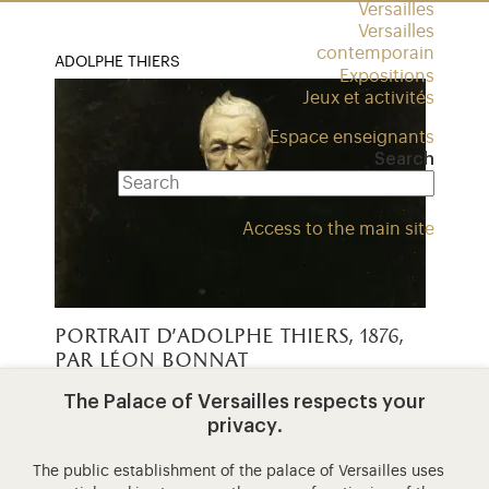
Versailles
Versailles
contemporain
ADOLPHE THIERS
Expositions
Jeux et activités
Espace enseignants
Search
Access to the main site
portrait d’adolphe thiers, 1876,
par léon bonnat
The Palace of Versailles respects your
Parcourir le XIXe siècle à travers des œuvres
privacy.
conservées dans les salles de l’Attique du Nord
du château de Versailles.
The public establishment of the palace of Versailles uses