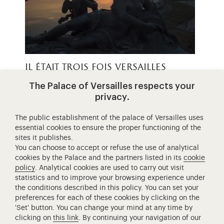
il était trois fois versailles
The Palace of Versailles respects your
Plongez en immersion totale dans les couloirs et
privacy.
l’histoire du Château grâce à ce web-
documentaire.
The public establishment of the palace of Versailles uses
essential cookies to ensure the proper functioning of the
sites it publishes.
You can choose to accept or refuse the use of analytical
cookies by the Palace and the partners listed in its
cookie
policy
. Analytical cookies are used to carry out visit
statistics and to improve your browsing experience under
Retour à la page d’accueil
the conditions described in this policy. You can set your
preferences for each of these cookies by clicking on the
'Set' button. You can change your mind at any time by
clicking on
this link
. By continuing your navigation of our