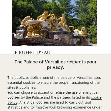
le buffet d'eau
The Palace of Versailles respects your
Le buffet d'eau, situé dans les jardins du Grand
privacy.
Trianon, est un chef d'œuvre architectural
construit en 1702 par Jules Hardouin-…
The public establishment of the palace of Versailles uses
essential cookies to ensure the proper functioning of the
sites it publishes.
You can choose to accept or refuse the use of analytical
cookies by the Palace and the partners listed in its
cookie
policy
. Analytical cookies are used to carry out visit
statistics and to improve your browsing experience under
Retour à la page d’accueil