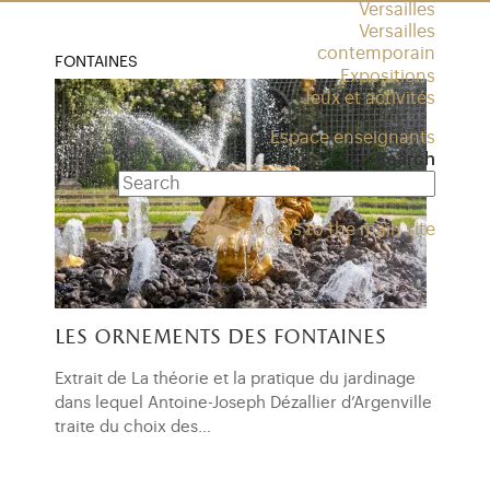
Versailles
Versailles
contemporain
FONTAINES
Expositions
Jeux et activités
Espace enseignants
Search
Access to the main site
les ornements des fontaines
Extrait de La théorie et la pratique du jardinage
dans lequel Antoine-Joseph Dézallier d’Argenville
traite du choix des…