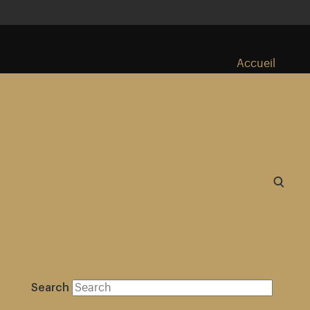
Accueil
Ressources
Château de Versailles et de Trianon
Jardins et environnement
Rois et reines à Versailles
Personnages emblématiques
Domaines artistiques
Chefs d’œuvre
Vie politique
Sciences et techniques
Métiers de Versailles
Versailles contemporain
Expositions
Jeux et activités
Espace enseignants
Search
Access to the main site