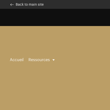
Skip to main content
Customise cookies
Back to main site
Accueil
Ressources