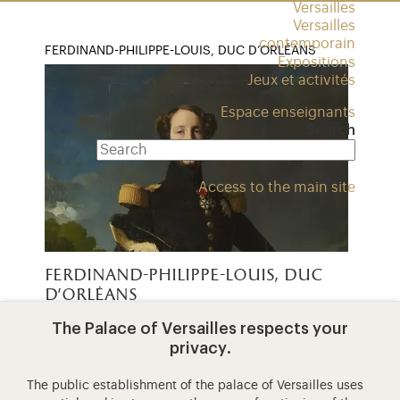
Versailles
Versailles
contemporain
FERDINAND-PHILIPPE-LOUIS, DUC D’ORLÉANS
Expositions
Jeux et activités
Espace enseignants
Search
Access to the main site
ferdinand-philippe-louis, duc
d'orléans
The Palace of Versailles respects your
Parcourez le XIXe siècle à travers des œuvres
privacy.
conservées dans les salles de l’Attique du Nord
du château de Versailles.
The public establishment of the palace of Versailles uses