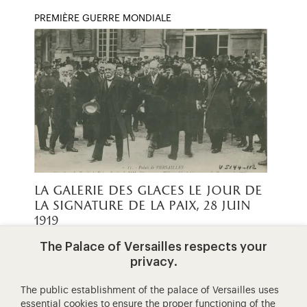
PREMIÈRE GUERRE MONDIALE
la galerie des glaces le jour de
la signature de la paix, 28 juin
1919
The Palace of Versailles respects your
La Galerie des Glaces prête à
privacy.
recevoir les représentants des principales
nations en guerre.
The public establishment of the palace of Versailles uses
essential cookies to ensure the proper functioning of the