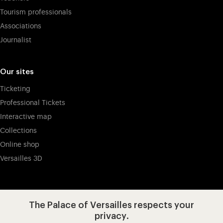
Tourism professionals
Associations
Journalist
Our sites
Ticketing
Professional Tickets
Interactive map
Collections
Online shop
Versailles 3D
Visit our app-promot
Visit our Instagram (opens in new
Visit our WeChat (opens 
Visit our Facebook (opens in new tab)
Visit our X (opens in new tab)
Visit our YouTube (opens in n
The Palace of Versailles respects your
privacy.